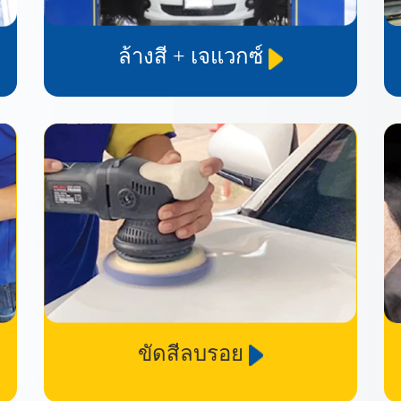
ล้างสี + เจแวกซ์
ขัดสีลบรอย