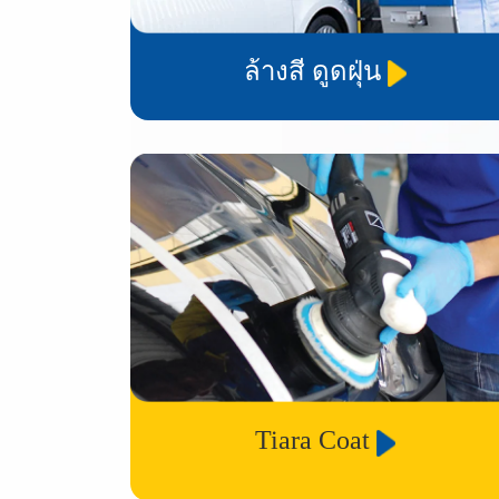
ล้างสี ดูดฝุ่น
Tiara Coat