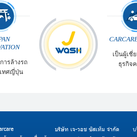
PAN
CARCARE
VATION
เป็นผู้เช
การล้างรถ
ธุรกิจค
ทศญี่ปุ่น
arcare
บริษัท เจ-วอช ซิสเท็ม จำกัด
บ