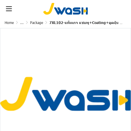
Home
...
Package
7XL102-แพ็คเกจ แชมพู+Coating+ดูดฝุ่น 10แถม2(XL)