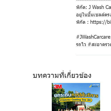
พิกัด: J Wash C
อยู่ในปั๊มเชลล์ต
พิกัด : https://
#JWashCarcare 
รถไว #สะอาดรวด
บทความที่เกี่ยวข้อง