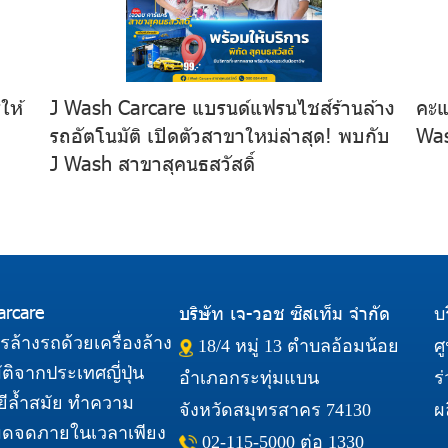
ให้
J Wash Carcare แบรนด์แฟรนไชส์ร้านล้าง
คะแ
รถอัตโนมัติ เปิดตัวสาขาใหม่ล่าสุด! พบกับ
Was
J Wash สาขาสุคนธสวัสดิ์
arcare
บริษัท เจ-วอช ซิสเท็ม จำกัด
บ
ารล้างรถด้วยเครื่องล้าง
18/4 หมู่ 13 ตำบลอ้อมน้อย
ศ
ติจากประเทศญี่ปุ่น
อำเภอกระทุ่มแบน
ร
ีล้ำสมัย ทำความ
จังหวัดสมุทรสาคร 74130
ผ
ดจดภายในเวลาเพียง
02-115-5000
ต่อ 1330