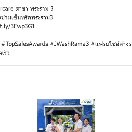
arcare สาขา พระราม 3
รงข้ามเซ็นทรัลพระราม3
bit.ly/3Ewp3G1
#TopSalesAwards #JWashRama3 #แฟรนไชส์ล้างรถอ
เร็ว