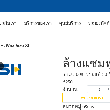
่ยวกับเรา
บริการของเรา
ศูนย์บริการ
ร่วมธุรกิจ
ู+JWax Size XL
ล้างแชมพ
m
SKU : 009
ขายแล้ว 0 ช
฿250
จำนวน
เพิ่มลงตะกร้า
หมวดหมู่:
บริการ