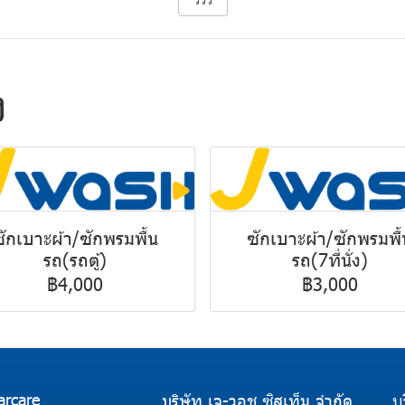
ง
ซักเบาะผ้า/ซักพรมพื้น
ซักเบาะผ้า/ซักพรมพื้
รถ(รถตู้)
รถ(7ที่นั่ง)
฿4,000
฿3,000
arcare
บริษัท เจ-วอช ซิสเท็ม จำกัด
บ